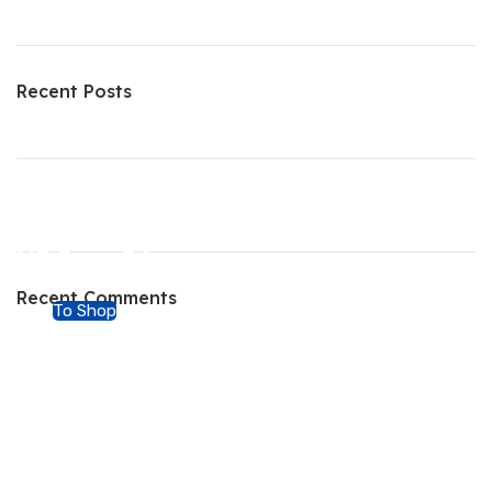
Recent Posts
ON SALE
HP Envy 34
Recent Comments
To Shop