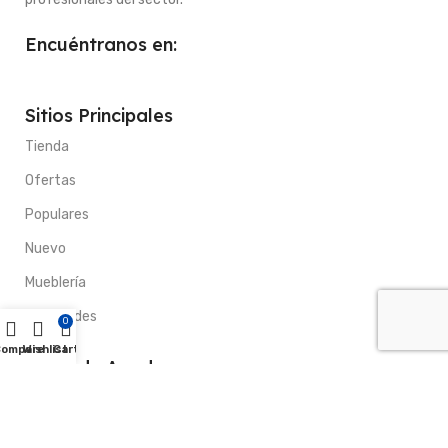
Encuéntranos en:
Sitios Principales
Tienda
Ofertas
Populares
Nuevo
Mueblería
Novedades
0
Compare
Wishlist
Cart
Sitios de Ayuda
Cobertura de entrega
Tutorial de compra