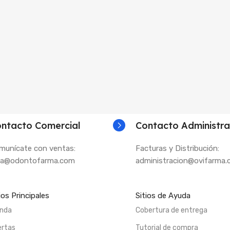
ntacto Comercial
Contacto Administra
munícate con ventas:
Facturas y Distribución:
la@odontofarma.com
administracion@ovifarma
ios Principales
Sitios de Ayuda
enda
Cobertura de entrega
ertas
Tutorial de compra