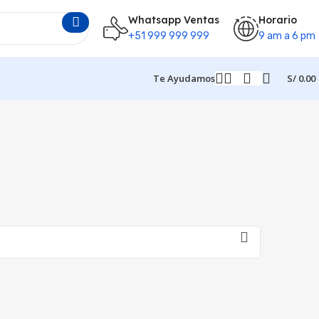
Whatsapp Ventas
Horario
+51 999 999 999
9 am a 6 pm
Te Ayudamos
S/
0.00