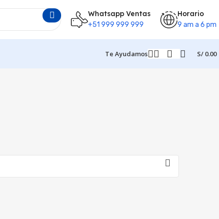
Whatsapp Ventas
Horario
+51 999 999 999
9 am a 6 pm
Te Ayudamos
S/
0.00