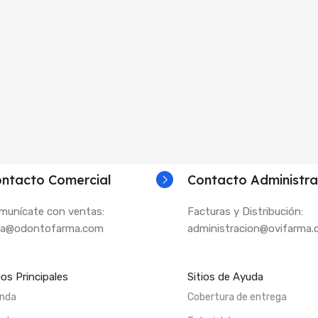
ntacto Comercial
Contacto Administra
munícate con ventas:
Facturas y Distribución:
la@odontofarma.com
administracion@ovifarma
ios Principales
Sitios de Ayuda
enda
Cobertura de entrega