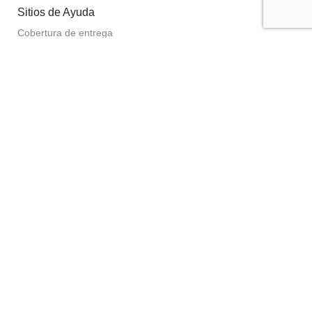
Sitios de Ayuda
Cobertura de entrega
Tutorial de compra
Política de devolución
Política de privacidad
Protección de datos personales
Libro de reclamaciones
Datos de Empresa
Razón Social:
OVIFARMA JF S.A.C.
RUC:
20613233238