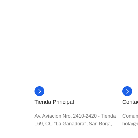
Tienda Principal
Conta
Av. Aviación Nro. 2410-2420 - Tienda
Comuní
169, CC "La Ganadora"
,
San Borja,
hola@o
Lima, Perú