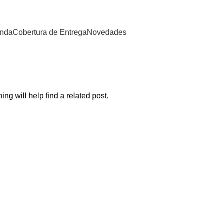
enda
Cobertura de Entrega
Novedades
ng will help find a related post.