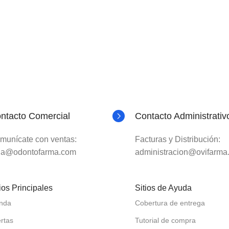
ntacto Comercial
Contacto Administrativ
munícate con ventas:
Facturas y Distribución:
la@odontofarma.com
administracion@ovifarma
ios Principales
Sitios de Ayuda
enda
Cobertura de entrega
rtas
Tutorial de compra